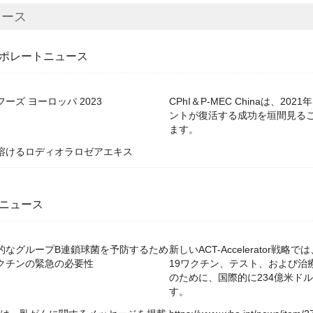
ュース
ポレートニュース
ーズ ヨーロッパ 2023
CPhI＆P-MEC Chinaは、202
ントが復活する成功を垣間見る
ます。
溶けるロディオラロゼアエキス
ニュース
的なグループB連鎖球菌を予防するため
新しいACT-Accelerator戦略では
クチンの緊急の必要性
19ワクチン、テスト、および治
のために、国際的に234億米ド
す。