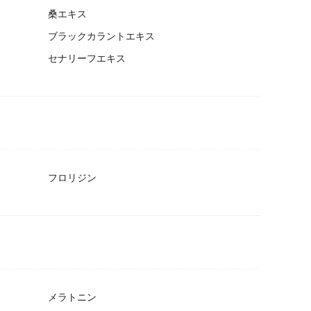
桑エキス
ブラックカラントエキス
セナリーフエキス
フロリジン
メラトニン