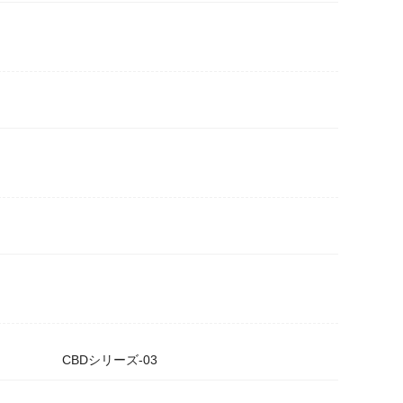
CBDシリーズ-03