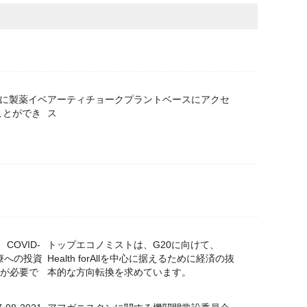
1年に製薬イベ
アーティチョークプラントベースにアクセ
ことができ
ス
、COVID-
トップエコノミストは、G20に向けて、
療への投資
Health forAllを中心に据えるために経済の抜
ルが必要で
本的な方向転換を求めています。