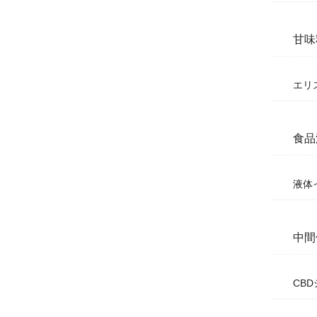
甘味
エリ
食品
液体
中間
CBD