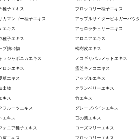
ナ種子エキス
ブロッコリー種子エキス
リカマンゴー種子エキス
アップルサイダービネガーパウ
ゲエキス
アセロラチェリーエキス
ウ種子エキス
アロニアエキス
ーブ抽出物
松樹皮エキス
ォラジャポニカエキス
ノコギリパルメットエキス
メロンエキス
霊芝キノコエキス
夏草エキス
アップルエキス
抽出物
クランベリーエキス
エキス
竹エキス
クフルーツエキス
グレープバインエキス
トエキス
笹の葉エキス
フォニア種子エキス
ローズマリーエキス
ウ皮エキス
ブロッコリーエキス