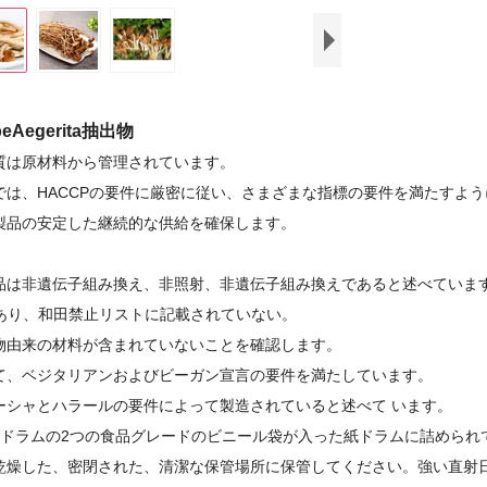
beAegerita抽出物
質は原材料から管理されています。
では、HACCPの要件に厳密に従い、さまざまな指標の要件を満たすよ
製品の安定した継続的な供給を確保します。
品は非遺伝子組み換え、非照射、非遺伝子組み換えであると述べていま
であり、和田禁止リストに記載されていない。
物由来の材料が含まれていないことを確認します。
て、ベジタリアンおよびビーガン宣言の要件を満たしています。
ーシャとハラールの要件によって製造されていると述べ
て
います。
g /ドラムの2つの食品グレードのビニール袋が入った紙ドラムに詰められ
乾燥した、密閉された、清潔な保管場所に保管してください。強い直射