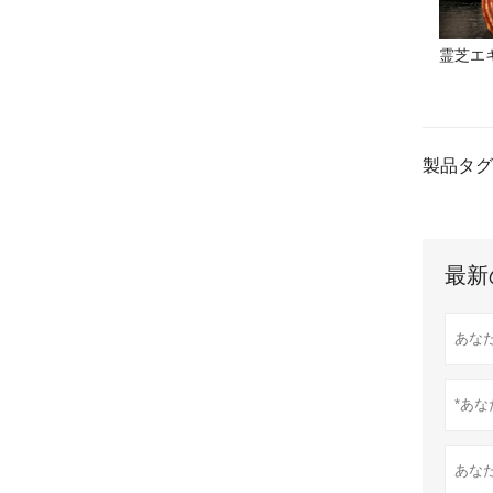
霊芝エキ
製品タグ
最新