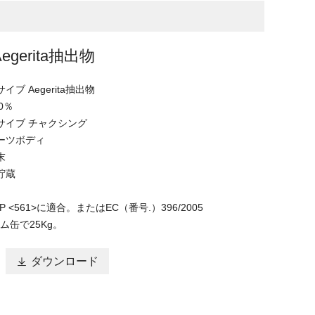
Aegerita抽出物
ブ Aegerita抽出物
0％
サイブ チャクシング
ーツボディ
末
貯蔵
 <561>に適合。またはEC（番号.）396/2005
ム缶で25Kg。

ダウンロード