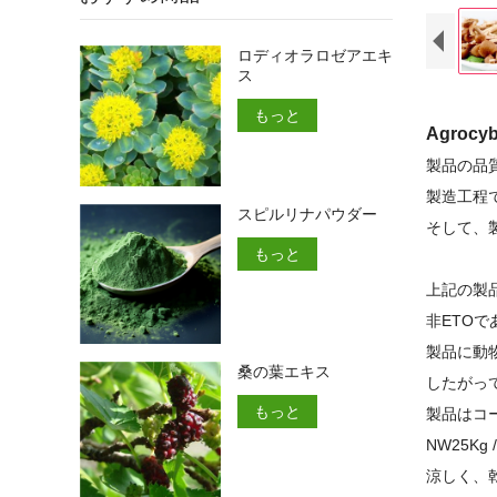
ロディオラロゼアエキ
ス
もっと
Agrocy
製品の品
製造工程
スピルリナパウダー
そして、
もっと
上記の製
非ETO
製品に動
桑の葉エキス
したがっ
もっと
製品はコ
NW25K
涼しく、