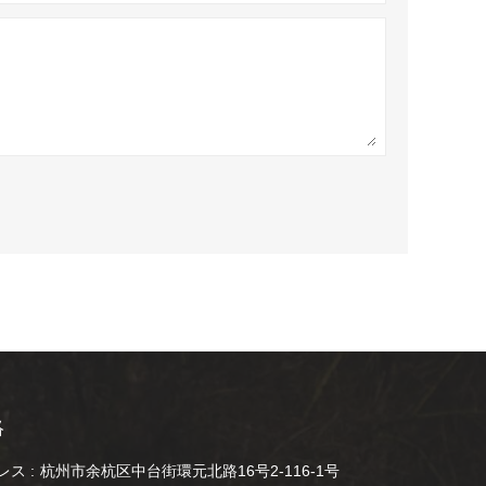
絡
ス :
杭州市余杭区中台街環元北路16号2-116-1号