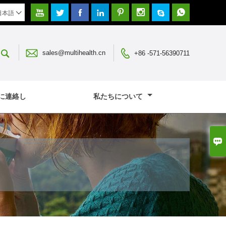








日本語




sales@multihealth.cn
+86 -571-56390711
に連絡し
私たちについて
