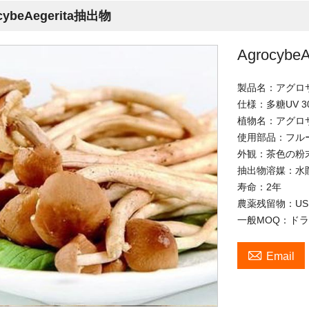
cybeAegerita抽出物
Agrocybe
製品名：アグロサイ
仕様：多糖UV 3
植物名：アグロ
使用部品：フル
外観：茶色の粉
抽出物溶媒：水
寿命：2年
農薬残留物：USP
一般MOQ：ドラ

Email