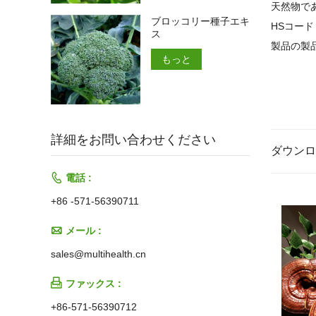
天然物で
ブロッコリー種子エキ
HSコード
ス
製品の製
もっと
詳細をお問い合わせください
ダウンロ

電話 :
+86 -571-56390711

メール :
sales@multihealth.cn

ファックス :
+86-571-56390712