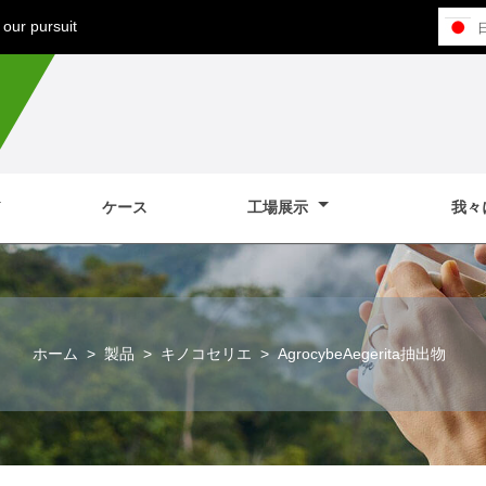
our pursuit
ケース
工場展示
我々
ホーム
>
製品
>
キノコセリエ
>
AgrocybeAegerita抽出物