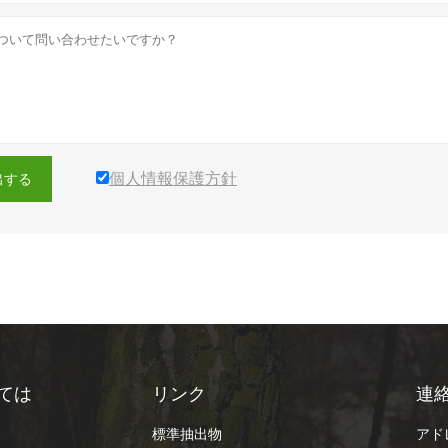
個人情報保護方針
出する
ては
リンク
連
標準抽出物
アドレ