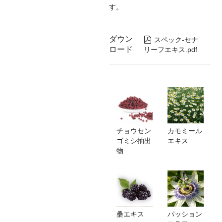
す。
ダウン

スペック-セナ
ロード
リーフエキス.pdf
チョウセン
カモミール
ゴミシ抽出
エキス
物
桑エキス
パッション