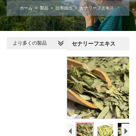
ホーム
>
製品
>
比率抽出
>
セナリーフエキス
より多くの製品
セナリーフエキス