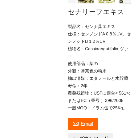
セナリーフエキス
製品名：センナ葉エキス
仕様：センノシドA 0.8％UV、セ
ンノシドB 1.2％UV
植物名：Cassiaangutifolia ヴァ
ー
使用部品：葉の
外観：薄茶色の粉末
抽出溶媒：エタノールと水貯蔵
寿命：2年
農薬残留物：USPに適合< 561>;
またはEC（番号.）396/2005
一般MOQ：ドラム缶で25Kg。

Email