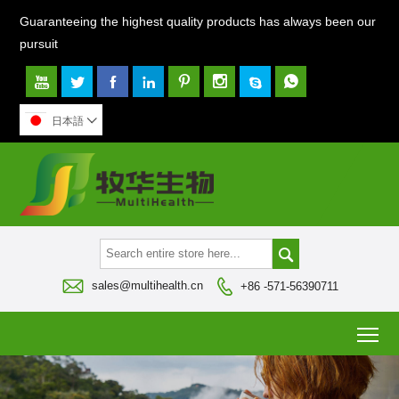
Guaranteeing the highest quality products has always been our
pursuit








日本語




sales@multihealth.cn
+86 -571-56390711
To