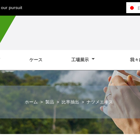
our pursuit
ケース
工場展示
我々
ホーム
>
製品
>
比率抽出
>
ナツメエキス