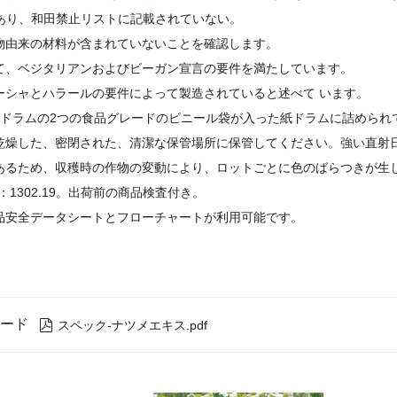
であり、和田禁止リストに記載されていない。
物由来の材料が含まれていないことを確認します。
て、ベジタリアンおよびビーガン宣言の要件を満たしています。
ーシャとハラールの要件によって製造されていると述べ
て
います。
g /ドラムの2つの食品グレードのビニール袋が入った紙ドラムに詰められ
乾燥した、密閉された、清潔な保管場所に保管してください。強い直射
あるため、収穫時の作物の変動により、ロットごとに色のばらつきが生
：1302.19。出荷前の商品検査付き。
品安全データシートとフローチャートが利用可能です。
ード

スペック-ナツメエキス.pdf