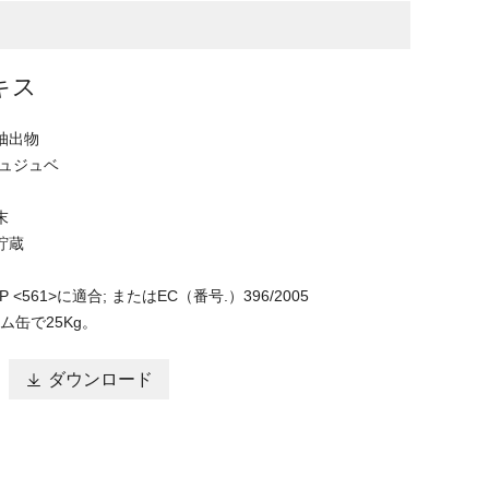
キス
抽出物
ジュジュベ
末
貯蔵
<561>に適合; またはEC（番号.）396/2005
ム缶で25Kg。

ダウンロード