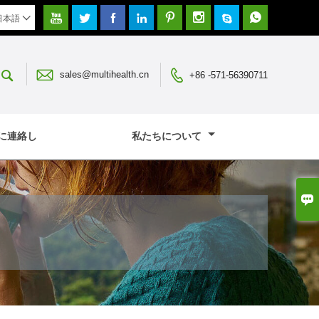








日本語




sales@multihealth.cn
+86 -571-56390711
に連絡し
私たちについて
