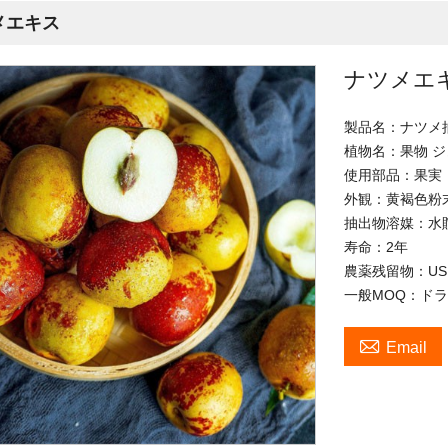
メエキス
ナツメエ
製品名：ナツメ
植物名：果物 
使用部品：果実
外観：黄褐色粉
抽出物溶媒：水
寿命：2年
農薬残留物：USP 
一般MOQ：ドラ

Email