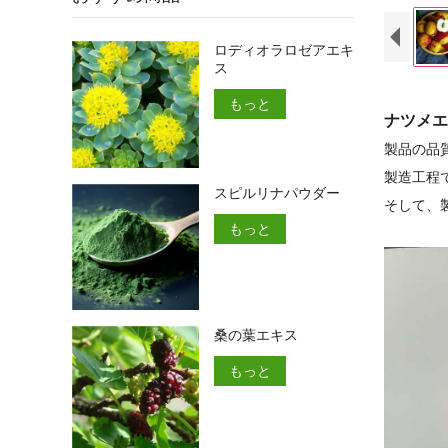
ロディオラロゼアエキ
ス
もっと
ナツメエ
製品の品
製造工程
スピルリナパウダー
そして、
もっと
桑の葉エキス
もっと