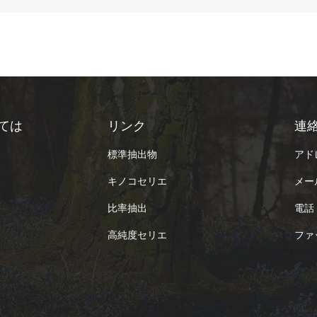
ては
リンク
連
標準抽出物
アドレ
キノコセリエ
メール
比率抽出
電話 
高純度セリエ
ファ