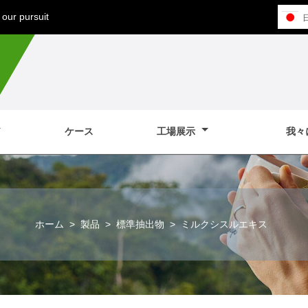
our pursuit
ケース
工場展示
我々
ホーム
>
製品
>
標準抽出物
>
ミルクシスルエキス