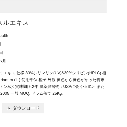
スルエキス
ealth
国
5日
ン/月
エキス 仕様:80%シリマリン(UV)&30%シリビン(HPLC) 植
 marianum (L.) 使用部位:種子 外観:黄色から黄色がかった粉末
ン&水 賞味期限:2年 農薬残留物：USPに会う<561>; また
96/2005 一般 MOQ: ドラム缶で 25Kg。

ダウンロード