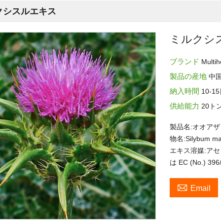
クシスルエキス
ミルクシ
ブランド
Multih
製品の産地
中
納入時間
10-1
供給能力
20ト
製品名:オオアザミ
物名:Silybum
エキス溶媒:アセト
は EC (No.) 3

Email