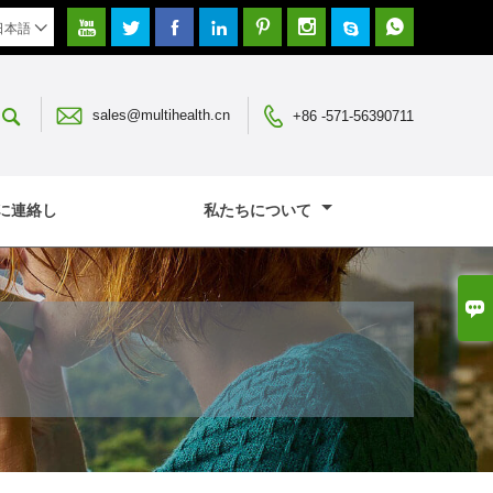








日本語




sales@multihealth.cn
+86 -571-56390711
に連絡し
私たちについて
