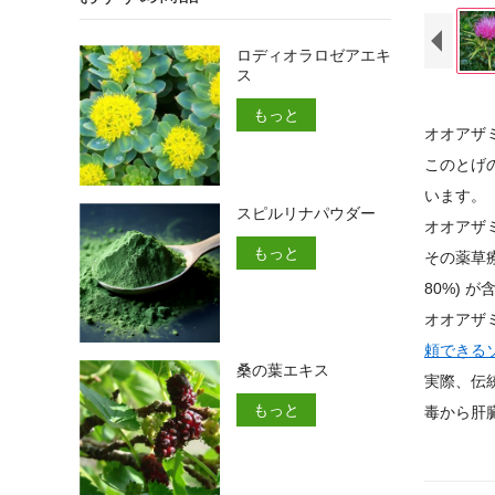
ロディオラロゼアエキ
ス
もっと
オオアザ
このとげ
います。
スピルリナパウダー
オオアザ
もっと
その薬草
80%) 
オオアザ
頼できる
桑の葉エキス
実際、伝
もっと
毒から肝