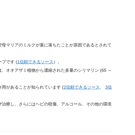
聖母マリアのミルクが葉に落ちたことが原因であるとされて
プです (
1
信頼できるソース
）。
オオアザミ植物から濃縮された多量のシリマリン (65 ～
用があることが知られています (
2
信頼できるソース
、
3
信
び治療し、さらにはヘビの咬傷、アルコール、その他の環境