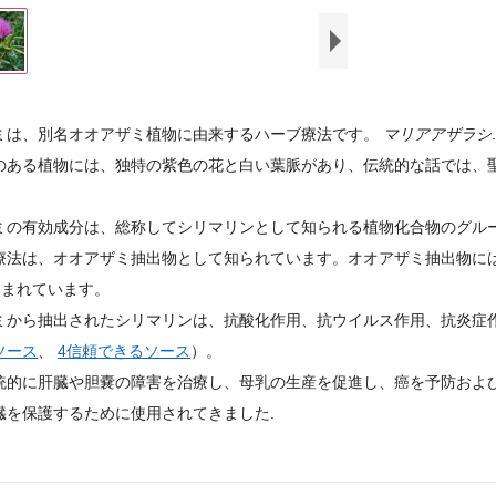
ミは、別名オオアザミ植物に由来するハーブ療法です。
マリアアザラシ
.
のある植物には、独特の紫色の花と白い葉脈があり、伝統的な話では、
ミの有効成分は、総称してシリマリンとして知られる植物化合物のグルー
療法は、オオアザミ抽出物として知られています。オオアザミ抽出物には、
が含まれています。
ミから抽出されたシリマリンは、抗酸化作用、抗ウイルス作用、抗炎症作
ソース
、
4
信頼できるソース
）。
統的に肝臓や胆嚢の障害を治療し、母乳の生産を促進し、癌を予防およ
臓を保護するために使用されてきました.