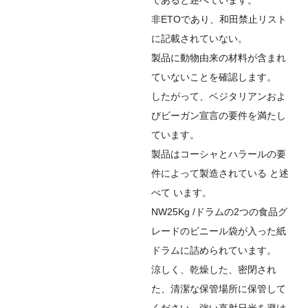
非ETOであり、和田禁止リスト
に記載されていない。
製品に動物由来の材料が含まれ
ていないことを確認します。
したがって、ベジタリアンおよ
びビーガン宣言の要件を満たし
ています。
製品
は
コーシャとハラールの要
件によって製造されて
いる
と述
べ
て
います。
NW25Kg /ドラムの2つの食品グ
レードのビニール袋が入った紙
ドラムに詰められています。
涼しく、乾燥した、密閉され
た、清潔な保管場所に保管して
ください。強い直射日光を避け