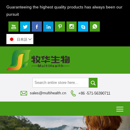
Guaranteeing the highest quality products has always been our
pursuit








日本語




sales@multihealth.cn
+86 -571-56390711
To