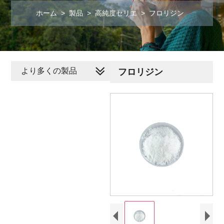
ホーム
>
製品
>
高純度セリエ
>
フロリジン
より多くの製品
フロリジン