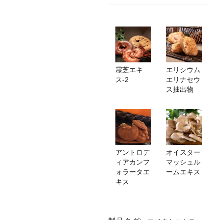
霊芝エキ
エリシウム
ス-2
エリナセウ
ス抽出物
アントロデ
オイスター
ィアカンフ
マッシュル
ォラータエ
ームエキス
キス