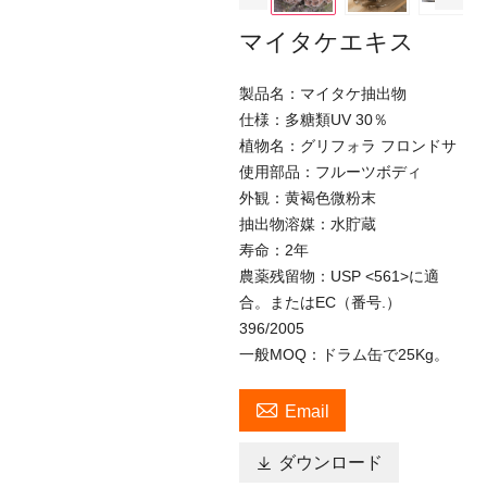
マイタケエキス
製品名：マイタケ抽出物
仕様：多糖類UV 30％
植物名：グリフォラ フロンドサ
使用部品：フルーツボディ
外観：黄褐色微粉末
抽出物溶媒：水貯蔵
寿命：2年
農薬残留物：USP <561>に適
合。またはEC（番号.）
396/2005
一般MOQ：ドラム缶で25Kg。

Email

ダウンロード