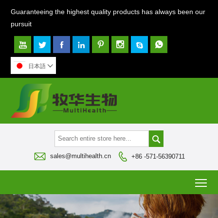
Guaranteeing the highest quality products has always been our
pursuit








日本語




sales@multihealth.cn
+86 -571-56390711
To