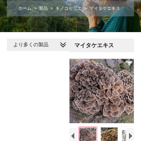
ホーム
>
製品
>
キノコセリエ
>
マイタケエキス
より多くの製品
マイタケエキス