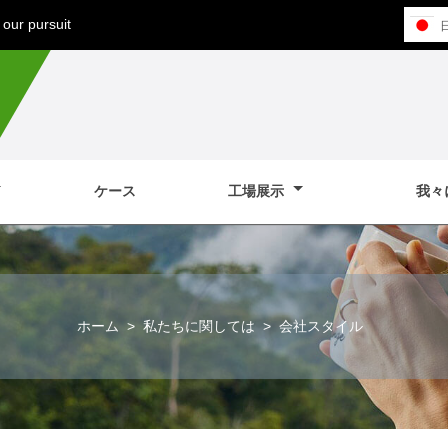
our pursuit
ケース
工場展示
我々
ホーム
>
私たちに関しては
>
会社スタイル