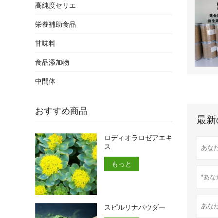
高純度セリエ
栄養補助食品
甘味料
食品添加物
中間体
おすすめ商品
最新
ロディオラロゼアエキ
ス
もっと
スピルリナパウダー