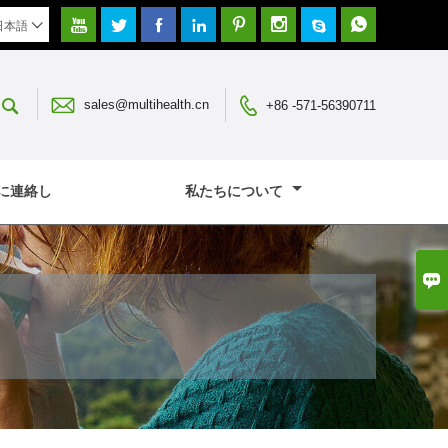








日本語




sales@multihealth.cn
+86 -571-56390711
に連絡し
私たちについて
