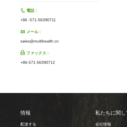

電話 :
+86 -571-56390711

メール :
sales@multihealth.cn

ファックス :
+86-571-56390712
情報
私たちに関し
配達する
会社情報