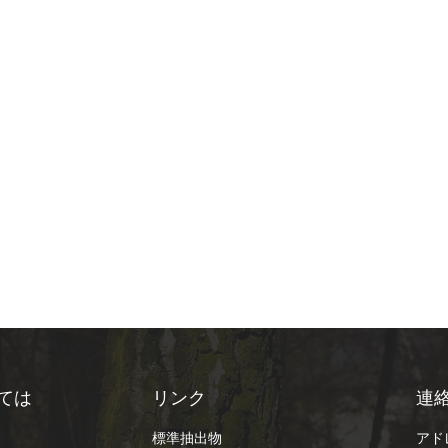
ては
リンク
連
標準抽出物
アドレ