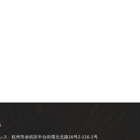
絡
ス :
杭州市余杭区中台街環元北路16号2-116-1号