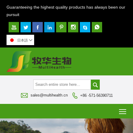
Guaranteeing the highest quality products has always been our
pursuit








日本語




sales@multihealth.cn
+86 -571-56390711
To