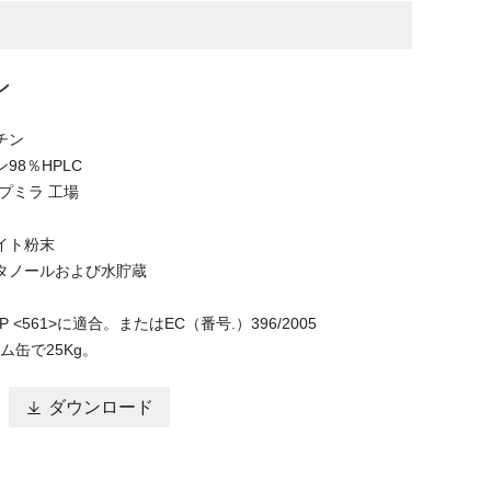
ン
チン
98％HPLC
プミラ 工場
イト粉末
タノールおよび水貯蔵
 <561>に適合。またはEC（番号.）396/2005
ム缶で25Kg。

ダウンロード