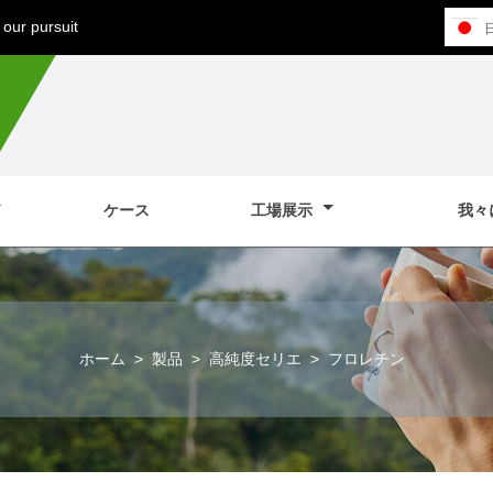
our pursuit
ケース
工場展示
我々
ホーム
>
製品
>
高純度セリエ
>
フロレチン