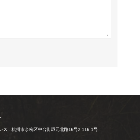
絡
ス :
杭州市余杭区中台街環元北路16号2-116-1号