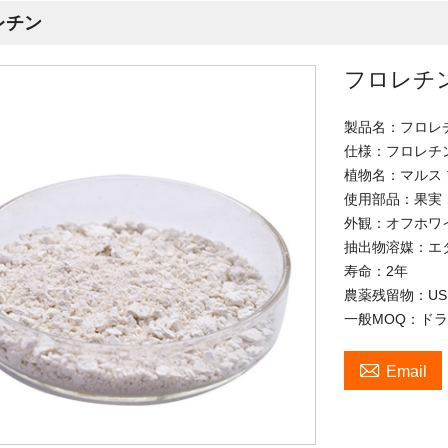
レチン
フロレチ
製品名：フロレ
仕様：フロレチン
植物名：マルス 
使用部品：果実
外観：オフホワ
抽出物溶媒：エ
寿命：2年
農薬残留物：USP
一般MOQ：ドラ

Email