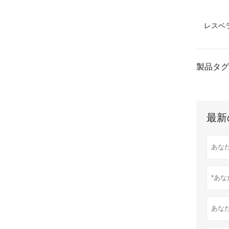
レスベ
製品タグ
最新