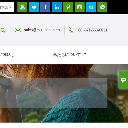








日本語




sales@multihealth.cn
+86 -571-56390711
に連絡し
私たちについて
