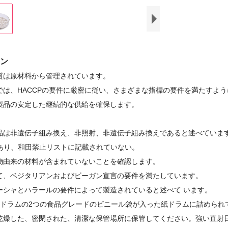
ン
質は原材料から管理されています。
では、HACCPの要件に厳密に従い、さまざまな指標の要件を満たすよ
製品の安定した継続的な供給を確保します。
品は非遺伝子組み換え、非照射、非遺伝子組み換えであると述べていま
であり、和田禁止リストに記載されていない。
物由来の材料が含まれていないことを確認します。
て、ベジタリアンおよびビーガン宣言の要件を満たしています。
ーシャとハラールの要件によって製造されていると述べ
て
います。
g /ドラムの2つの食品グレードのビニール袋が入った紙ドラムに詰められ
乾燥した、密閉された、清潔な保管場所に保管してください。強い直射