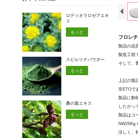
ロディオラロゼアエキ
ス
もっと
フロレチ
製品の品
製造工程
スピルリナパウダー
そして、
もっと
上記の製
非ETO
製品に動
桑の葉エキス
したがっ
もっと
製品はコ
NW25K
涼しく、