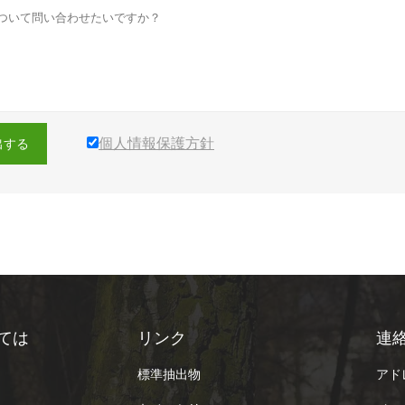
個人情報保護方針
出する
ては
リンク
連
標準抽出物
アドレ