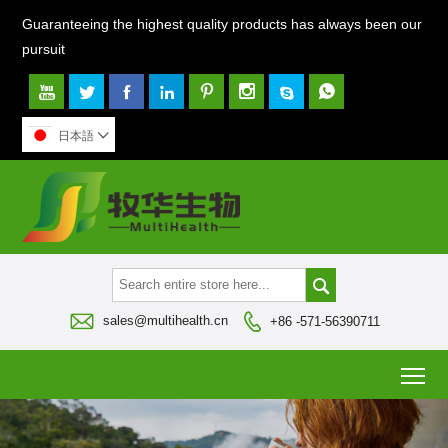
Guaranteeing the highest quality products has always been our
pursuit








日本語




sales@multihealth.cn
+86 -571-56390711
To