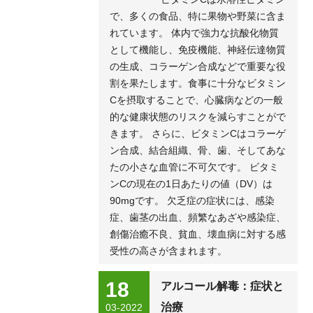
で、多くの食品、特に果物や野菜に含ま
れています。 体内で強力な抗酸化物質
として機能し、免疫機能、神経伝達物質
の生成、コラーゲン合成などで重要な役
割を果たします。食事に十分なビタミン
Cを摂取することで、心臓病などの一般
的な健康状態のリスクを減らすことがで
きます。 さらに、ビタミンCはコラーゲ
ン合成、結合組織、骨、歯、そしてあな
たの小さな血管に不可欠です。 ビタミ
ンCの現在の1日あたりの値（DV）は
90mgです。 欠乏症の症状には、感染
症、歯茎の出血、頻繁なあざや感染症、
創傷治癒不良、貧血、壊血病に対する感
受性の高さが含まれます。
18
アルコール解毒：症状と
治療
03-2022