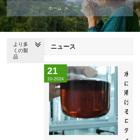
ホーム
>
ニュース
より多
ニュース
くの製
品
21
水
10-2024
に
溶
け
る
ロ
デ
ィ