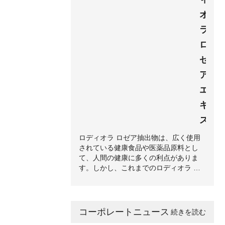
オ
ラ
ロ
ゼ
ア
エ
キ
ス
ロディオラ ロゼア抽出物は、広く使用
されている健康食品や医薬品原料とし
て、人間の健康に多くの利点がありま
す。しかし、これまでのロディオラ ロ
ゼア抽出物のほとんどは水に溶けないた
め、一部の分野、特に飲料化粧品での使
用が制限されていました。当社は、ロデ
ィオラ ロゼア抽出物の開発と製造にお
コーポレートニュース
続きを読む
いて長年の経験を持っています。一連の