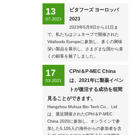
研究開発を経て、最近、水溶性のロディ
オラ ロゼア抽出物を発売しました。こ
13
ビタフーズ ヨーロッパ
れは、ロディオラ ロゼア抽出物を飲料
2023
07-2023
やその他の製品に組み込むことができる
ことを意味します。この新しい水溶性ロ
2023年5月9日から11日ま
ディオラの真の革新は、実際の植物の根
で、私たちはジュネーブで開催された
から抽出したロザビンとサリドロシドを
Vitafoods Europeに参加し、多くの興味
含む抽出物を、通常は難しい飲料カテゴ
深い製品を展示し、さまざまな国から多
リーに簡単に配合できることです。これ
により、製品開発がより迅速かつ費用対
くの顧客を魅了しました。
効果の高いものになります。...
17
CPhI＆P-MEC China
は、2021年に製薬イベン
03-2021
トが復活する成功を垣間
見ることができます。
Hangzhou Muhua Bio-Tech Co.、Ltd
は、最近開催されたCPhI＆P-MEC
China 2020に参加し、オンラインで参
加した5,105人の海外からの参加者を含