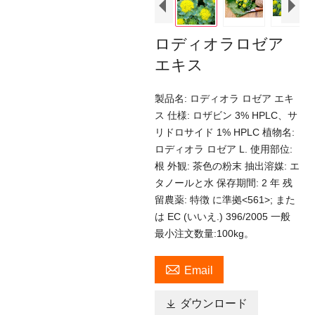
ロディオラロゼア
エキス
製品名: ロディオラ ロゼア エキ
ス 仕様: ロザビン 3% HPLC、サ
リドロサイド 1% HPLC 植物名:
ロディオラ ロゼア L. 使用部位:
根 外観: 茶色の粉末 抽出溶媒: エ
タノールと水 保存期間: 2 年 残
留農薬: 特徴 に準拠<561>; また
は EC (いいえ.) 396/2005 一般
最小注文数量:100kg。

Email

ダウンロード