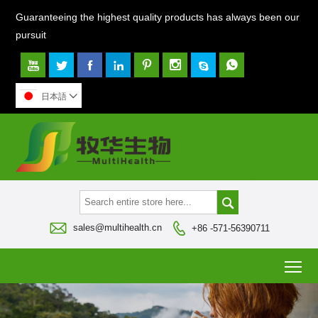
Guaranteeing the highest quality products has always been our
pursuit








日本語




sales@multihealth.cn
+86 -571-56390711
To