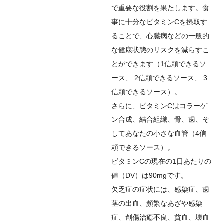
で重要な役割を果たします。食
事に十分なビタミンCを摂取す
ることで、心臓病などの一般的
な健康状態のリスクを減らすこ
とができます（
1
信頼できるソ
ース
、
2
信頼できるソース
、
3
信頼できるソース
）。
さらに、ビタミンCはコラーゲ
ン合成、結合組織、骨、歯、そ
してあなたの小さな血管（
4
信
頼できるソース
）。
ビタミンCの現在の1日あたりの
値（DV）は90mgです。
欠乏症の症状には、感染症、歯
茎の出血、頻繁なあざや感染
症、創傷治癒不良、貧血、壊血