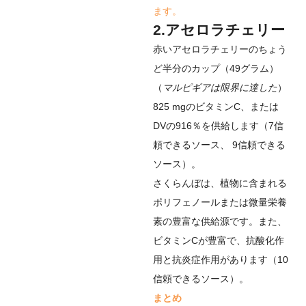
ます。
2.アセロラチェリー
赤いアセロラチェリーのちょう
ど半分のカップ（49グラム）
（
マルピギアは限界に達した
）
825 mgのビタミンC、または
DVの916％を供給します（
7
信
頼できるソース
、
9
信頼できる
ソース
）。
さくらんぼは、植物に含まれる
ポリフェノールまたは微量栄養
素の豊富な供給源です。また、
ビタミンCが豊富で、抗酸化作
用と抗炎症作用があります（
10
信頼できるソース
）。
まとめ