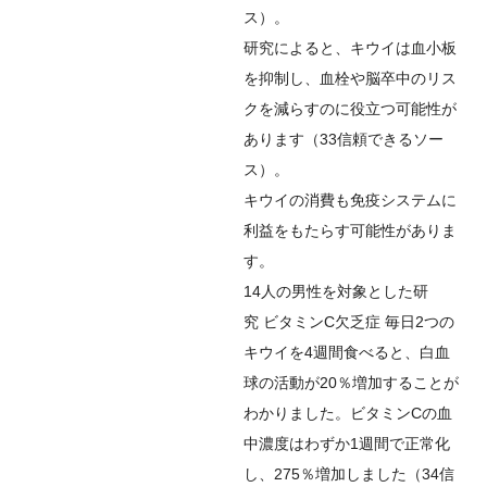
ス
）。
研究によると、キウイは血小板
を抑制し、血栓や脳卒中のリス
クを減らすのに役立つ可能性が
あります（
33
信頼できるソー
ス
）。
キウイの消費も免疫システムに
利益をもたらす可能性がありま
す。
14人の男性を対象とした研
究
ビタミンC欠乏症
毎日2つの
キウイを4週間食べると、白血
球の活動が20％増加することが
わかりました。ビタミンCの血
中濃度はわずか1週間で正常化
し、275％増加しました（
34
信