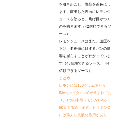
を引き起こし、食品を茶色にし
ます。露出した表面にレモンジ
ュースを塗ると、焦げ目がつく
のを防ぎます（
42
信頼できるソ
ース
）。
レモンジュースはまた、血圧を
下げ、血糖値に対するパンの影
響を減らすことがわかっていま
す（
43
信頼できるソース
、
44
信頼できるソース
）。
まとめ
レモンには100グラムあたり
53mgのビタミンCが含まれてお
り、1つの中型レモンがDVの
50％を供給します。ビタミンC
には強力な抗酸化作用があり、