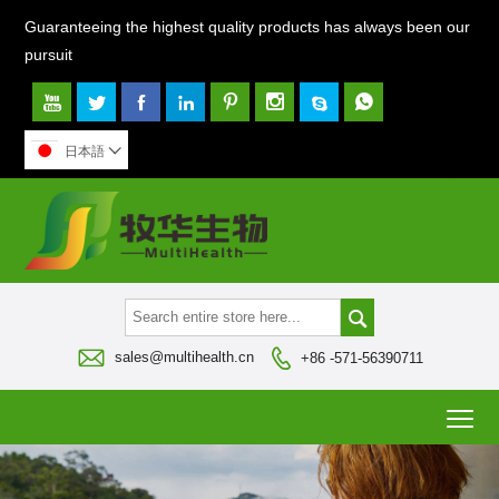
Guaranteeing the highest quality products has always been our
pursuit








日本語




sales@multihealth.cn
+86 -571-56390711
To