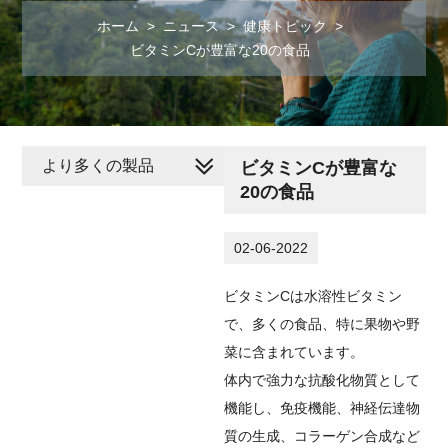
ホーム
>
ニュース
>
健康トピック
>
ビタミンCが豊富な20の食品
より多くの製品
ビタミンCが豊富な
20の食品
02-06-2022
ビタミンCは水溶性ビタミン
で、多くの食品、特に果物や野
菜に含まれています。
体内で強力な抗酸化物質として
機能し、免疫機能、神経伝達物
質の生成、コラーゲン合成など