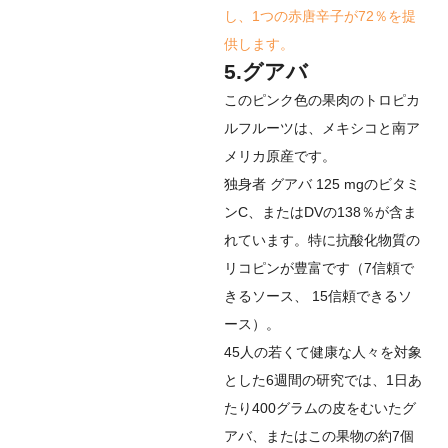
し、1つの赤唐辛子が72％を提
供します。
5.グアバ
このピンク色の果肉のトロピカ
ルフルーツは、メキシコと南ア
メリカ原産です。
独身者
グアバ
125 mgのビタミ
ンC、またはDVの138％が含ま
れています。特に抗酸化物質の
リコピンが豊富です（
7
信頼で
きるソース
、
15
信頼できるソ
ース
）。
45人の若くて健康な人々を対象
とした6週間の研究では、1日あ
たり400グラムの皮をむいたグ
アバ、またはこの果物の約7個