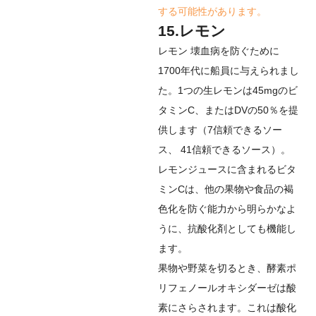
する可能性があります。
15.レモン
レモン
壊血病を防ぐために
1700年代に船員に与えられまし
た。1つの生レモンは45mgのビ
タミンC、またはDVの50％を提
供します（
7
信頼できるソー
ス
、
41
信頼できるソース
）。
レモンジュースに含まれるビタ
ミンCは、他の果物や食品の褐
色化を防ぐ能力から明らかなよ
うに、抗酸化剤としても機能し
ます。
果物や野菜を切るとき、酵素ポ
リフェノールオキシダーゼは酸
素にさらされます。これは酸化