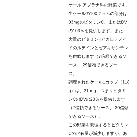
ケール
アブラナ科の野菜です。
生ケールの100グラムの部分は
93mgのビタミンC、またはDV
の103％を提供します。また、
大量のビタミンKとカロテノイ
ドのルテインとゼアキサンチン
を供給します（
7
信頼できるソ
ース
、
29
信頼できるソー
ス
）。
調理されたケール1カップ（118
g）は、21 mg、つまりビタミ
ンCのDVの23％を提供します
（
7
信頼できるソース
、
30
信頼
できるソース
）。
この野菜を調理するとビタミン
Cの含有量が減少しますが、あ