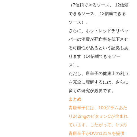
（
7
信頼できるソース
、
12
信頼
できるソース
、
13
信頼できる
ソース
）。
さらに、ホットレッドチリペッ
パーの消費が死亡率を低下させ
る可能性があるという証拠もあ
ります（
14
信頼できるソー
ス
）。
ただし、唐辛子の健康上の利点
を完全に理解するには、さらに
多くの研究が必要です。
まとめ
青唐辛子には、100グラムあた
り242mgのビタミンCが含まれ
ています。したがって、1つの
青唐辛子がDVの121％を提供