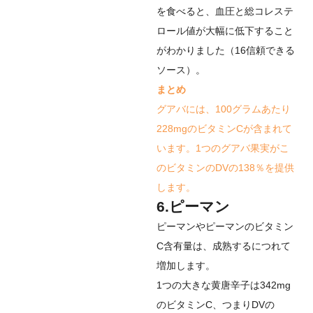
を食べると、血圧と総コレステ
ロール値が大幅に低下すること
がわかりました（
16
信頼できる
ソース
）。
まとめ
グアバには、100グラムあたり
228mgのビタミンCが含まれて
います。1つのグアバ果実がこ
のビタミンのDVの138％を提供
します。
6.ピーマン
ピーマンやピーマンのビタミン
C含有量は、成熟するにつれて
増加します。
1つの大きな黄唐辛子は342mg
のビタミンC、つまりDVの