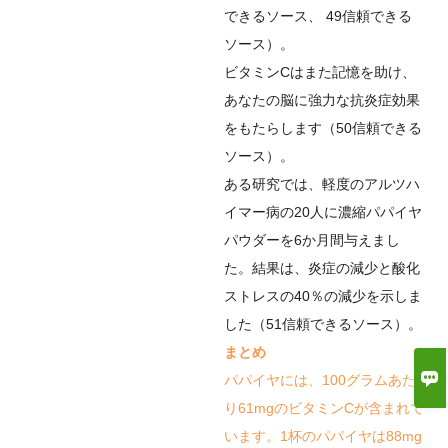
できるソース
、
49
信頼できる
ソース
）。
ビタミンCはまた記憶を助け、
あなたの脳に強力な抗炎症効果
をもたらします（
50
信頼できる
ソース
）。
ある研究では、軽度のアルツハ
イマー病の20人に濃縮パパイヤ
パウダーを6か月間与えまし
た。結果は、炎症の減少と酸化
ストレスの40％の減少を示しま
した（
51
信頼できるソース
）。
まとめ

パパイヤには、100グラムあた
り61mgのビタミンCが含まれて
います。1杯のパパイヤは88mg