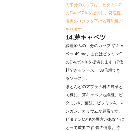
の半分のカップは、ビタミンC
のDVの57％を提供し、炎症性
疾患のリスクを下げる可能性が
あります。
14.芽キャベツ
調理済みの半分のカップ
芽キャ
ベツ
49 mg、またはビタミンC
のDVの54％を提供します（
7
信
頼できるソース
、
39
信頼でき
るソース
）。
ほとんどのアブラナ科の野菜と
同様に、芽キャベツも繊維、ビ
タミンK、葉酸、ビタミンA、マ
ンガン、カリウムが豊富です。
ビタミンCとKの両方があなたに
とって重要です
骨の健康
。特