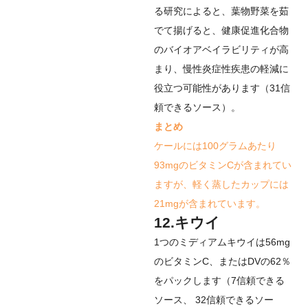
る研究によると、葉物野菜を茹
でて揚げると、健康促進化合物
のバイオアベイラビリティが高
まり、慢性炎症性疾患の軽減に
役立つ可能性があります（
31
信
頼できるソース
）。
まとめ
ケールには100グラムあたり
93mgのビタミンCが含まれてい
ますが、軽く蒸したカップには
21mgが含まれています。
12.キウイ
1つのミディアムキウイは56mg
のビタミンC、またはDVの62％
をパックします（
7
信頼できる
ソース
、
32
信頼できるソー