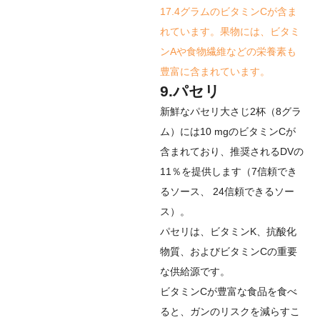
17.4グラムのビタミンCが含ま
れています。果物には、ビタミ
ンAや食物繊維などの栄養素も
豊富に含まれています。
9.パセリ
新鮮なパセリ大さじ2杯（8グラ
ム）には10 mgのビタミンCが
含まれており、推奨されるDVの
11％を提供します（
7
信頼でき
るソース
、
24
信頼できるソー
ス
）。
パセリは、ビタミンK、抗酸化
物質、およびビタミンCの重要
な供給源です。
ビタミンCが豊富な食品を食べ
ると、ガンのリスクを減らすこ