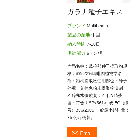
ガラナ種子エキス
ブランド
Multihealth
製品の産地
中国
納入時間
7-10日
供給能力
5トン/月
产品名称：瓜拉那种子提取物规
格：8%-22%咖啡因植物学名
称：泡桐提取物使用部位：种子
外观：黄棕色粉末提取物溶剂：
乙醇和水保质期：2 年农药残
留：符合 USP<561>; 或 EC（编
号）396/2005 一般最小起订量：
25 公斤桶装。

Email