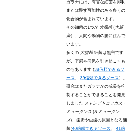
ガラナには、有害な細菌を抑制
または殺す可能性のある多くの
化合物が含まれています。
その細菌の1つが
大腸菌
(
大腸
菌
）、人間や動物の腸に住んで
います。
多くの
大腸菌
細菌は無害です
が、下痢や病気を引き起こすも
のもあります (
38
信頼できるソ
ース
、
39
信頼できるソース
）。
研究はまたガラナがの成長を抑
制することができることを発見
しました
ストレプトコッカス・
ミュータンス
(
S.ミュータン
ス
)、歯垢や虫歯の原因となる細
菌(
40
信頼できるソース
、
41
信