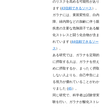
のリスクを高める可能性があり
ます (
43
信頼できるソース
）。
ガラナには、黄斑変性症、白内
障、緑内障などの加齢に伴う眼
疾患の主要な危険因子である酸
化ストレスと闘う化合物が含ま
れています (
44
信頼できるソー
ス
）。
ある研究では、ガラナを定期的
に摂取する人は、ガラナを控え
めに摂取するか、まったく摂取
しない人よりも、自己申告によ
る視力が優れていることがわか
りました (
45
）。
同じ研究で、科学者は試験管実
験を行い、ガラナが酸化ストレ