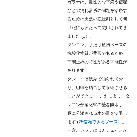
ガラナは、慢性的な下痢や便秘
などの消化器系の問題を治療す
るための天然の強壮剤として何
世紀にもわたって使用されてき
ました (
1
）。
タンニン、または植物ベースの
抗酸化物質が豊富であるため、
下痢止めの特性がある可能性が
あります.
タンニンは渋みで知られてお
り、組織を結合して収縮させる
ことができます. これにより、タ
ンニンが消化管の壁を防水し、
腸に分泌される水の量を制限し
ます (
25
信頼できるソース
）。
一方、ガラナにはカフェインが