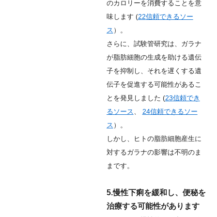
のカロリーを消費することを意
味します (
22
信頼できるソー
ス
）。
さらに、試験管研究は、ガラナ
が脂肪細胞の生成を助ける遺伝
子を抑制し、それを遅くする遺
伝子を促進する可能性があるこ
とを発見しました (
23
信頼でき
るソース
、
24
信頼できるソー
ス
）。
しかし、ヒトの脂肪細胞産生に
対するガラナの影響は不明のま
まです。
5.慢性下痢を緩和し、便秘を
治療する可能性があります