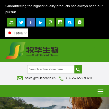
Guaranteeing the highest quality products has always been our
pursuit








日本語




sales@multihealth.cn
+86 -571-56390711
To