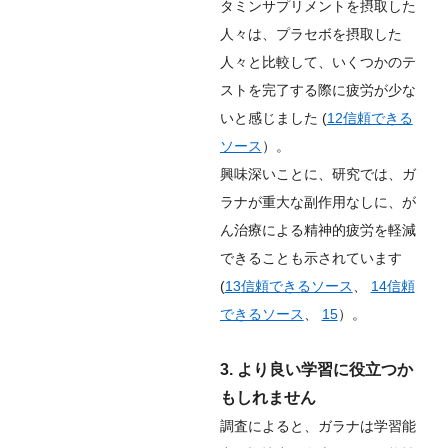
タミンサプリメントを摂取した
人々は、プラセボを摂取した
人々と比較して、いくつかのテ
ストを完了する際に疲労が少な
いと感じました (
12
信頼できる
ソース
）。
興味深いことに、研究では、ガ
ラナが重大な副作用なしに、が
ん治療による精神的疲労を軽減
できることも示されています
(
13
信頼できるソース
、
14
信頼
できるソース
、
15
）。
3. より良い学習に役立つか
もしれません
調査によると、ガラナは学習能