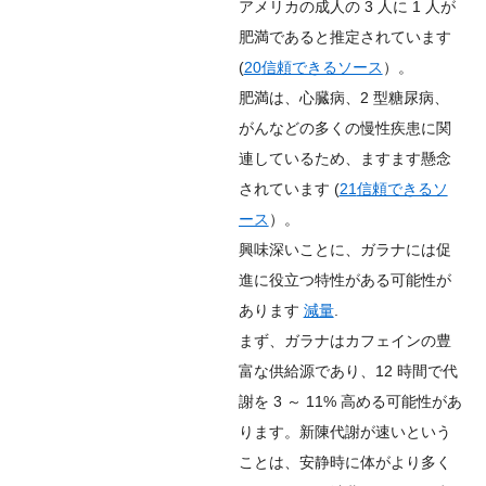
アメリカの成人の 3 人に 1 人が
肥満であると推定されています
(
20
信頼できるソース
）。
肥満は、心臓病、2 型糖尿病、
がんなどの多くの慢性疾患に関
連しているため、ますます懸念
されています (
21
信頼できるソ
ース
）。
興味深いことに、ガラナには促
進に役立つ特性がある可能性が
あります
減量
.
まず、ガラナはカフェインの豊
富な供給源であり、12 時間で代
謝を 3 ～ 11% 高める可能性があ
ります。新陳代謝が速いという
ことは、安静時に体がより多く