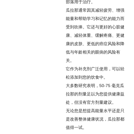
部落用于治疗。
瓜拉那通常因其减轻疲劳、增强
能量和帮助学习和记忆的能力而
受到吹捧。它还与更好的心脏健
康、减轻体重、缓解疼痛、更健
康的皮肤、更低的癌症风险和降
低与年龄相关的眼病的风险有
关。
它作为补充剂广泛使用，可以轻
松添加到您的饮食中。
大多数研究表明，50-75 毫克瓜
拉那的剂量足以为您提供健康益
处，但没有官方剂量建议。
无论您是想提高能量水平还是只
是改善整体健康状况，瓜拉那都
值得一试。