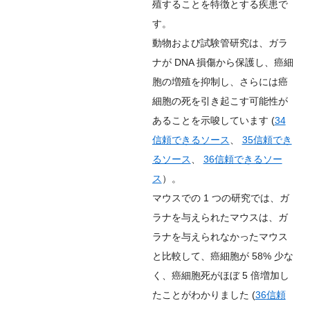
殖することを特徴とする疾患で
す。
動物および試験管研究は、ガラ
ナが DNA 損傷から保護し、癌細
胞の増殖を抑制し、さらには癌
細胞の死を引き起こす可能性が
あることを示唆しています (
34
信頼できるソース
、
35
信頼でき
るソース
、
36
信頼できるソー
ス
）。
マウスでの 1 つの研究では、ガ
ラナを与えられたマウスは、ガ
ラナを与えられなかったマウス
と比較して、癌細胞が 58% 少な
く、癌細胞死がほぼ 5 倍増加し
たことがわかりました (
36
信頼