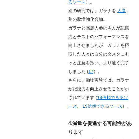
るソース
）。
別の研究では、ガラナを
人参
、
別の脳増強化合物。
ガラナと高麗人参の両方が記憶
力とテストのパフォーマンスを
向上させましたが、ガラナを摂
取した人々は自分のタスクにも
っと注意を払い、より速く完了
しました (
17
）。
さらに、動物実験では、ガラナ
が記憶力を向上させることが示
されています (
18
信頼できるソ
ース
、
19
信頼できるソース
）。
4.減量を促進する可能性があ
ります