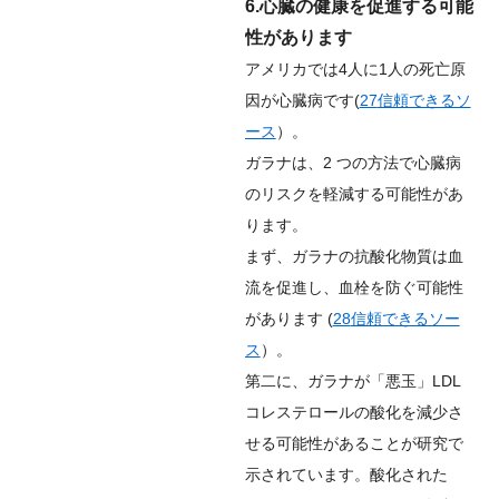
6.心臓の健康を促進する可能
性があります
アメリカでは4人に1人の死亡原
因が心臓病です(
27
信頼できるソ
ース
）。
ガラナは、2 つの方法で心臓病
のリスクを軽減する可能性があ
ります。
まず、ガラナの抗酸化物質は血
流を促進し、血栓を防ぐ可能性
があります (
28
信頼できるソー
ス
）。
第二に、ガラナが「悪玉」LDL
コレステロールの酸化を減少さ
せる可能性があることが研究で
示されています。酸化された