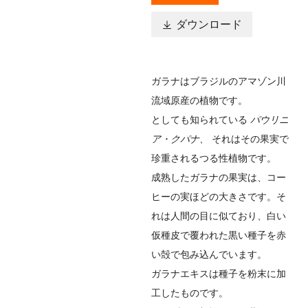

ダウンロード
ガラナはブラジルのアマゾン川
流域原産の植物です。
としても知られている
パウリニ
ア・クパナ、
それはその果実で
珍重されるつる性植物です。
成熟したガラナの果実は、コー
ヒーの実ほどの大きさです。そ
れは人間の目に似ており、白い
仮種皮で覆われた黒い種子を赤
い殻で包み込んでいます。
ガラナエキスは種子を粉末に加
工したものです。