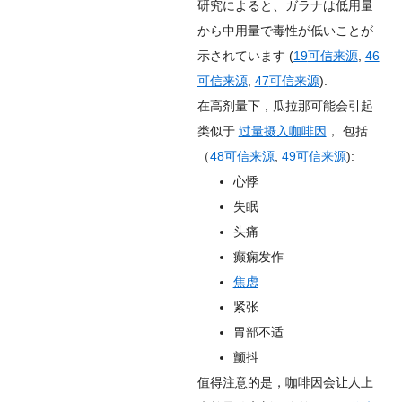
研究によると、ガラナは低用量
から中用量で毒性が低いことが
示されています (
19
可信来源
,
46
可信来源
,
47
可信来源
).
在高剂量下，瓜拉那可能会引起
类似于
过量摄入咖啡因
， 包括
（
48
可信来源
,
49
可信来源
):
心悸
失眠
头痛
癫痫发作
焦虑
紧张
胃部不适
颤抖
值得注意的是，咖啡因会让人上