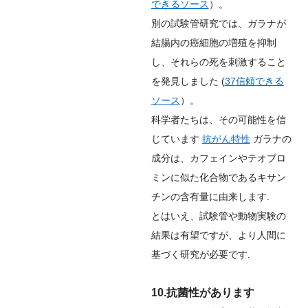
できるソース
）。
別の試験管研究では、ガラナが
結腸内の癌細胞の増殖を抑制
し、それらの死を刺激すること
を発見しました (
37
信頼できる
ソース
）。
科学者たちは、その可能性を信
じています
抗がん特性
ガラナの
成分は、カフェインやテオブロ
ミンに似た化合物であるキサン
チンの含有量に由来します.
とはいえ、試験管や動物実験の
結果は有望ですが、より人間に
基づく研究が必要です.
10.抗菌性があります