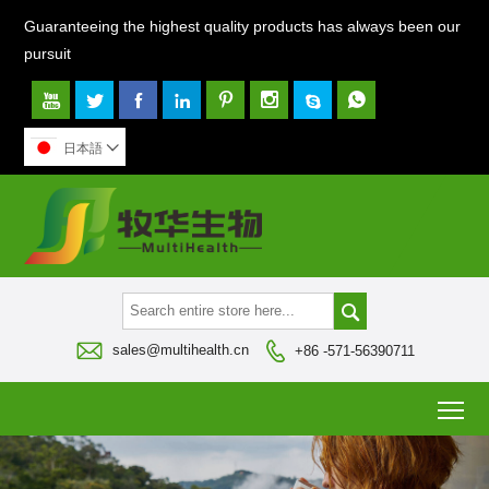
Guaranteeing the highest quality products has always been our
pursuit








日本語




sales@multihealth.cn
+86 -571-56390711
To