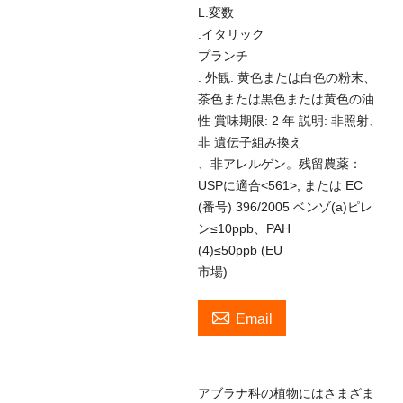
L.変数
.イタリック
プランチ
. 外観: 黄色または白色の粉末、
茶色または黒色または黄色の油
性 賞味期限: 2 年 説明: 非照射、
非 遺伝子組み換え
、非アレルゲン。残留農薬：
USPに適合<561>; または EC
(番号) 396/2005 ベンゾ(a)ピレ
ン≤10ppb、PAH
(4)≤50ppb (EU
市場)

Email
アブラナ科の植物にはさまざま