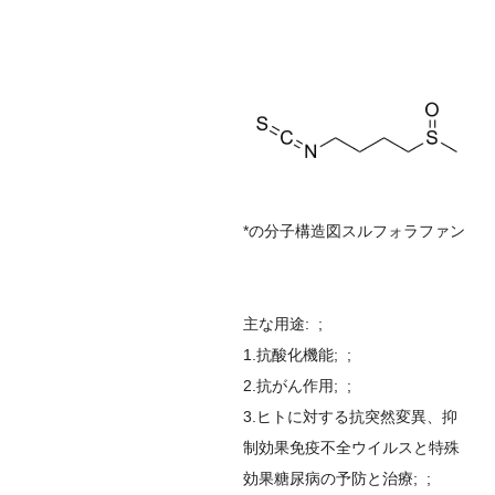
*
の分子構造図
スルフォラファン
主な用途
: ;
1.抗酸化機能; ;
2.抗がん作用; ;
3.ヒトに対する抗突然変異、抑
制効果
免疫不全ウイルスと特殊
効果
糖尿病の予防と治療; ;