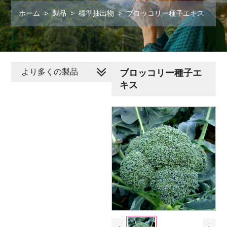
ホーム
>
製品
>
標準抽出物
>
ブロッコリー種子エキス
より多くの製品
ブロッコリー種子エ
キス