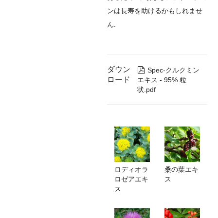
ンは長寿を助けるかもしれませ
ん.
ダウン

Spec-クルクミン
ロード
エキス - 95% 粒
状.pdf
ロディオラ
桑の葉エキ
ロゼアエキ
ス
ス