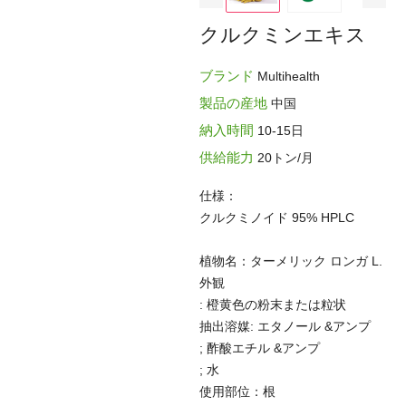
クルクミンエキス
ブランド
Multihealth
製品の産地
中国
納入時間
10-15日
供給能力
20トン/月
仕様：
クルクミノイド 95% HPLC
植物名：ターメリック ロンガ L.
外観
: 橙黄色の粉末または粒状
抽出溶媒: エタノール &アンプ
; 酢酸エチル &アンプ
; 水
使用部位：根