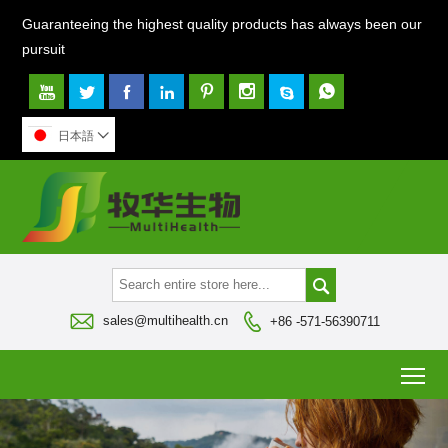
Guaranteeing the highest quality products has always been our
pursuit








日本語




sales@multihealth.cn
+86 -571-56390711
To