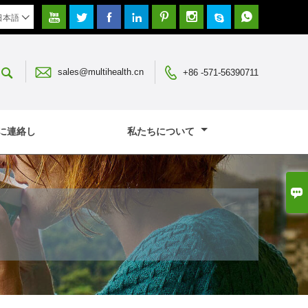








日本語




sales@multihealth.cn
+86 -571-56390711
に連絡し
私たちについて
