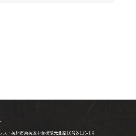
絡
ス :
杭州市余杭区中台街環元北路16号2-116-1号