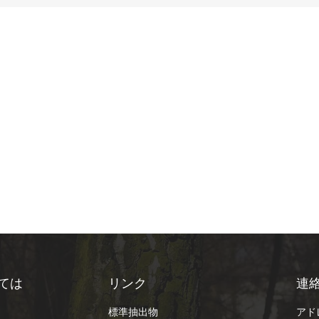
ては
リンク
連
標準抽出物
アドレ