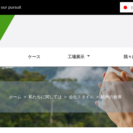
our pursuit
ケース
工場展示
我々
ホーム
>
私たちに関しては
>
会社スタイル
>
杭州の倉庫