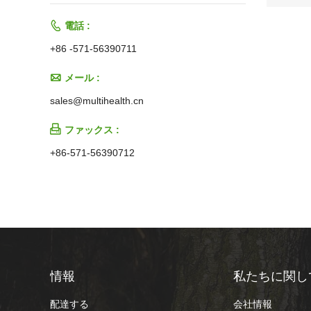

電話 :
+86 -571-56390711

メール :
sales@multihealth.cn

ファックス :
+86-571-56390712
情報
私たちに関し
配達する
会社情報