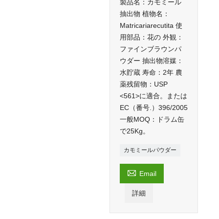
製品名：カモミール
抽出物 植物名：
Matricariarecutita 使
用部品：花の 外観：
ファインブラウンパ
ウダー 抽出物溶媒：
水貯蔵 寿命：2年 農
薬残留物：USP
<561>に適合。または
EC（番号.）396/2005
一般MOQ：ドラム缶
で25Kg。
カモミールパウダー

Email
詳細