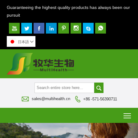
Guaranteeing the highest quality products has always been our
pursuit








日本語




sales@multihealth.cn
+86 -571-56390711
To